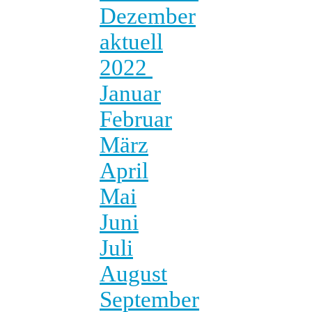
Dezember
aktuell
2022
Januar
Februar
März
April
Mai
Juni
Juli
August
September