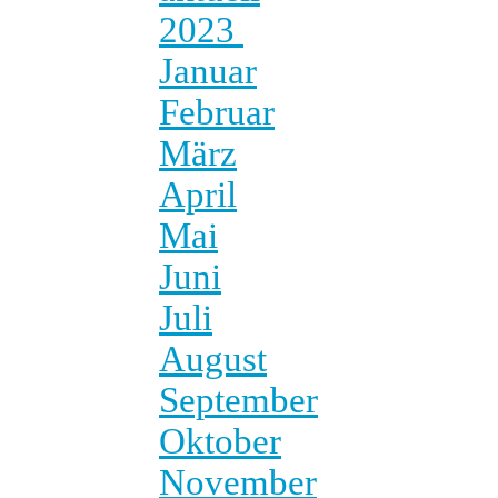
2023
Januar
Februar
März
April
Mai
Juni
Juli
August
September
Oktober
November