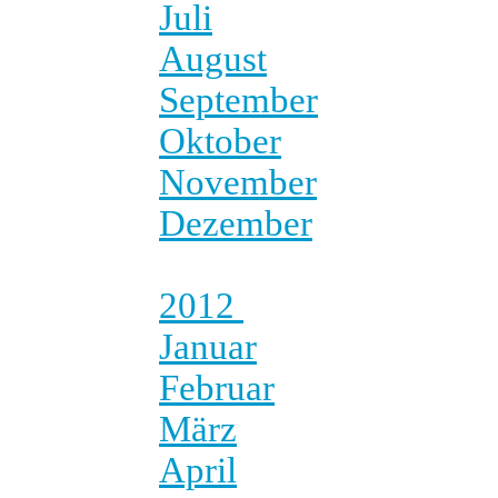
Juli
August
September
Oktober
November
Dezember
2012
Januar
Februar
März
April