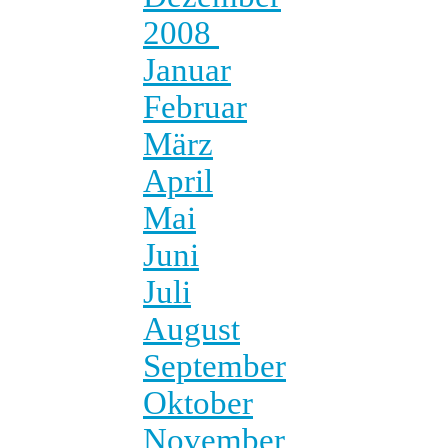
2008
Januar
Februar
März
April
Mai
Juni
Juli
August
September
Oktober
November