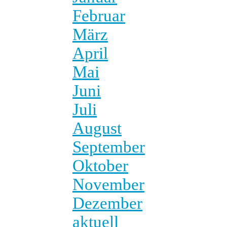
Februar
März
April
Mai
Juni
Juli
August
September
Oktober
November
Dezember
aktuell