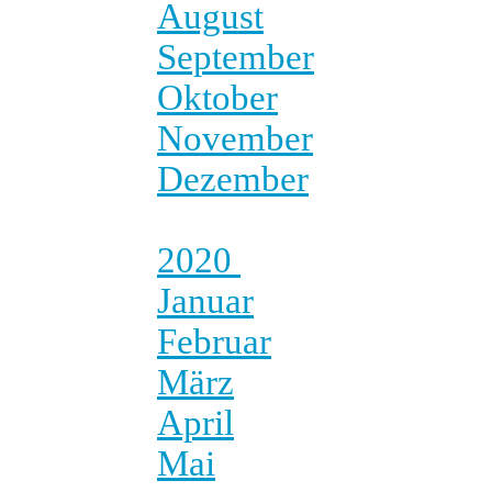
August
September
Oktober
November
Dezember
2020
Januar
Februar
März
April
Mai