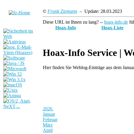
©
Frank Ziemann
– Update: 28.03.2023
Diese URL ist Ihnen zu lang? --
hoax-info.de
füh
Hoax-Info
Hoax-Liste
Hoax-Info Service |
We
Hier finden Sie Weblog-Einträge aus dem Janu
2026
Januar
Februar
März
April