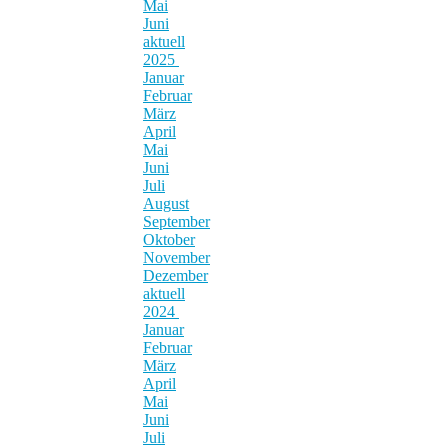
Mai
Juni
aktuell
2025
Januar
Februar
März
April
Mai
Juni
Juli
August
September
Oktober
November
Dezember
aktuell
2024
Januar
Februar
März
April
Mai
Juni
Juli