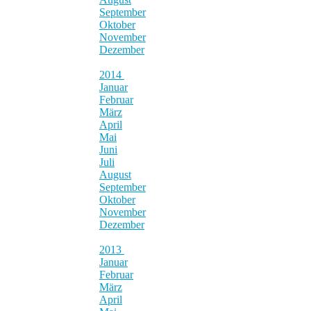
September
Oktober
November
Dezember
2014
Januar
Februar
März
April
Mai
Juni
Juli
August
September
Oktober
November
Dezember
2013
Januar
Februar
März
April