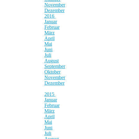
November
Dezember
2016
Januar
Februar
März
April
Mai
Juni
Juli
August
September
Oktober
November
Dezember
2015
Januar
Februar
März
April
Mai
Juni
Juli
August