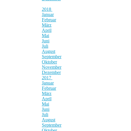
2018
Januar
Februar
März
April
Mai
Juni
Juli
August
September
Oktober
November
Dezember
2017
Januar
Februar
März
April
Mai
Juni
Juli
August
September
Oktober