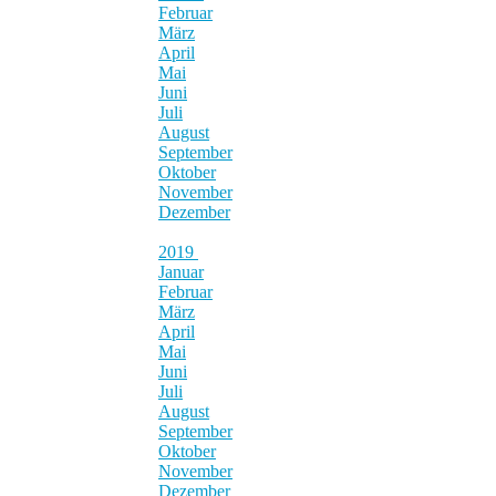
Februar
März
April
Mai
Juni
Juli
August
September
Oktober
November
Dezember
2019
Januar
Februar
März
April
Mai
Juni
Juli
August
September
Oktober
November
Dezember