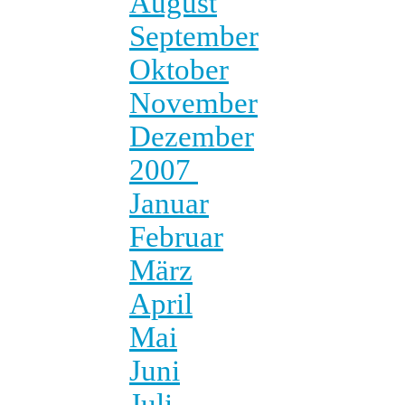
August
September
Oktober
November
Dezember
2007
Januar
Februar
März
April
Mai
Juni
Juli