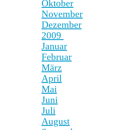
Oktober
November
Dezember
2009
Januar
Februar
März
April
Mai
Juni
Juli
August