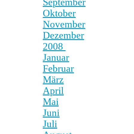
September
Oktober
November
Dezember
2008
Januar
Februar
März
April
Mai
Juni
Juli