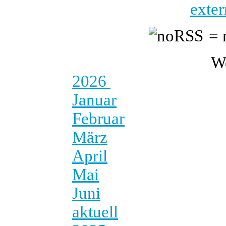
exter
= 
W
2026
Januar
Februar
März
April
Mai
Juni
aktuell