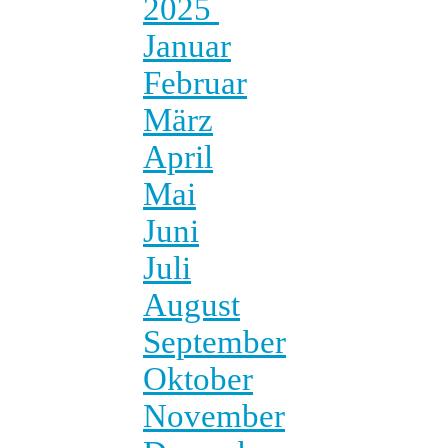
2025
Januar
Februar
März
April
Mai
Juni
Juli
August
September
Oktober
November