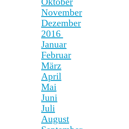
Oktober
November
Dezember
2016
Januar
Februar
März
April
Mai
Juni
Juli
August