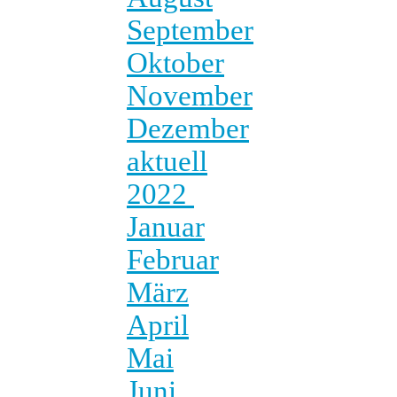
September
Oktober
November
Dezember
aktuell
2022
Januar
Februar
März
April
Mai
Juni