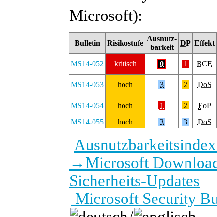
Microsoft):
Ausnutz-
Bulletin
Risikostufe
DP
Effekt
barkeit
MS14-052
kritisch
0
1
RCE
MS14-053
hoch
3
2
DoS
MS14-054
hoch
1
2
EoP
MS14-055
hoch
3
3
DoS
Ausnutzbarkeitsinde
→
Microsoft Download
Sicherheits-Updates
Microsoft Security B
/