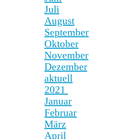
Juli
August
September
Oktober
November
Dezember
aktuell
2021
Januar
Februar
März
April