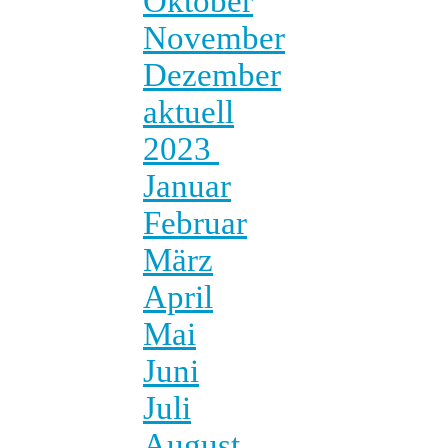
Oktober
November
Dezember
aktuell
2023
Januar
Februar
März
April
Mai
Juni
Juli
August