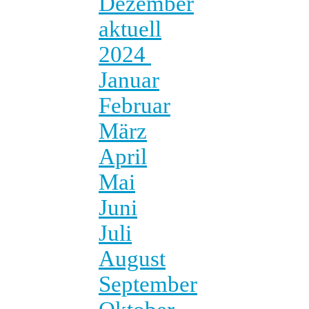
Dezember
aktuell
2024
Januar
Februar
März
April
Mai
Juni
Juli
August
September