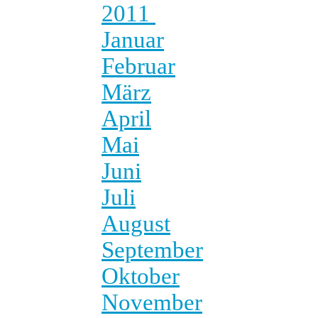
2011
Januar
Februar
März
April
Mai
Juni
Juli
August
September
Oktober
November