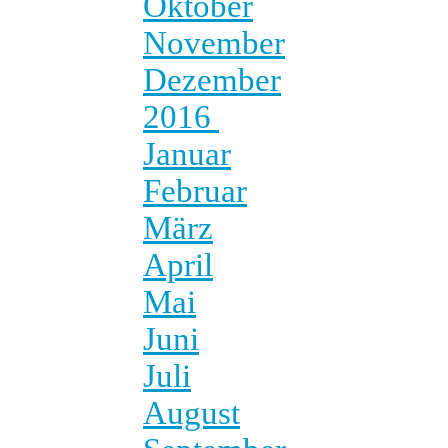
Oktober
November
Dezember
2016
Januar
Februar
März
April
Mai
Juni
Juli
August