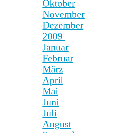
Oktober
November
Dezember
2009
Januar
Februar
März
April
Mai
Juni
Juli
August