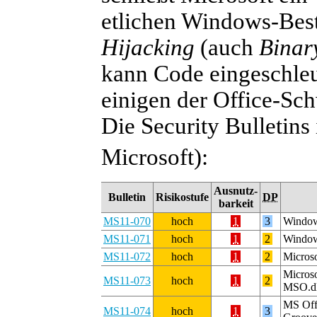
etlichen Windows-Best
Hijacking
(auch
Binar
kann Code eingeschleu
einigen der Office-Sch
Die Security Bulletins 
Microsoft):
Ausnutz-
Bulletin
Risikostufe
DP
barkeit
MS11-070
hoch
1
3
Window
MS11-071
hoch
1
2
Window
MS11-072
hoch
1
2
Microso
Microso
MS11-073
hoch
1
2
MSO.d
MS Offi
MS11-074
hoch
1
3