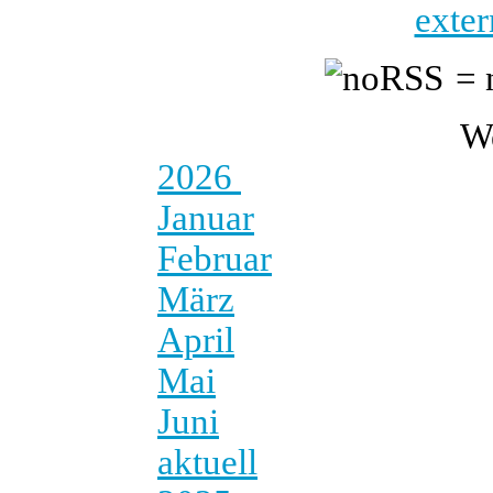
exter
= 
W
2026
Januar
Februar
März
April
Mai
Juni
aktuell