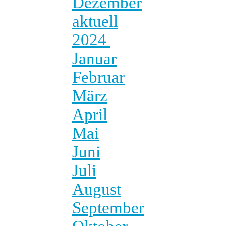
Dezember
aktuell
2024
Januar
Februar
März
April
Mai
Juni
Juli
August
September