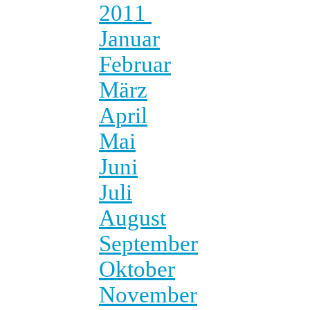
2011
Januar
Februar
März
April
Mai
Juni
Juli
August
September
Oktober
November