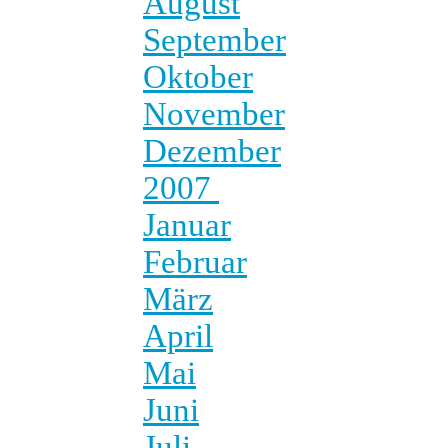
August
September
Oktober
November
Dezember
2007
Januar
Februar
März
April
Mai
Juni
Juli