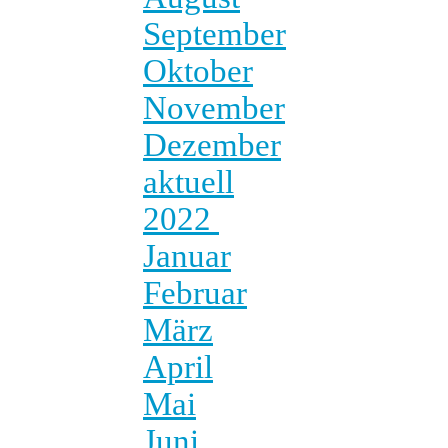
September
Oktober
November
Dezember
aktuell
2022
Januar
Februar
März
April
Mai
Juni