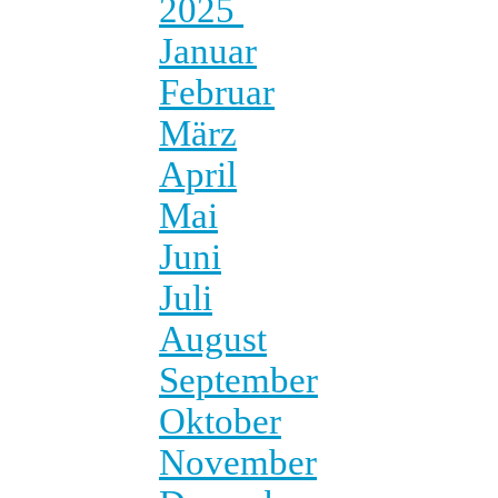
2025
Januar
Februar
März
April
Mai
Juni
Juli
August
September
Oktober
November