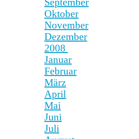
September
Oktober
November
Dezember
2008
Januar
Februar
März
April
Mai
Juni
Juli