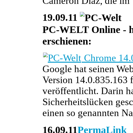
Cameron Diaz, die im V
19.09.11
PC-WELT Online - heu
erschienen:
Chrome 14.0
Google hat seinen We
Version 14.0.835.163
veröffentlicht. Darin h
Sicherheitslücken ges
einen so genannten Nat
16.09.11
PermaLink