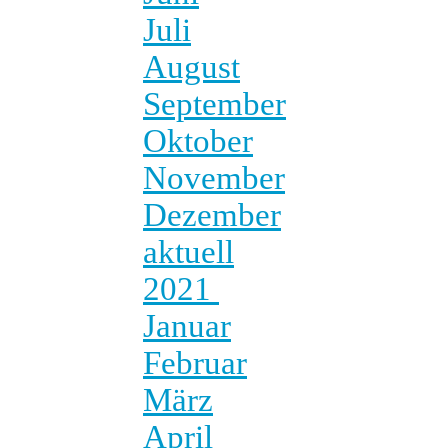
Juli
August
September
Oktober
November
Dezember
aktuell
2021
Januar
Februar
März
April