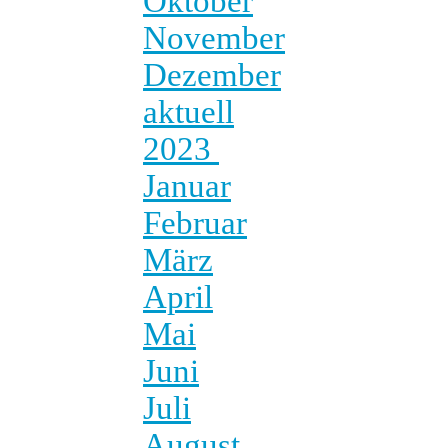
Oktober
November
Dezember
aktuell
2023
Januar
Februar
März
April
Mai
Juni
Juli
August