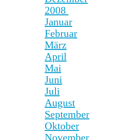
2008
Januar
Februar
März
April
Mai
Juni
Juli
August
September
Oktober
November