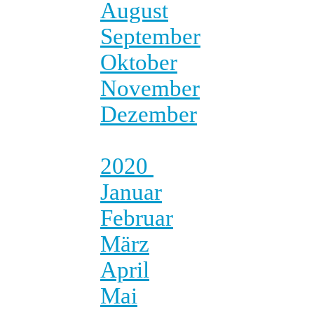
August
September
Oktober
November
Dezember
2020
Januar
Februar
März
April
Mai