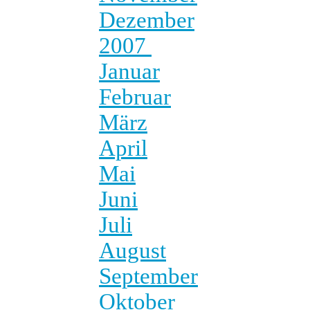
Dezember
2007
Januar
Februar
März
April
Mai
Juni
Juli
August
September
Oktober