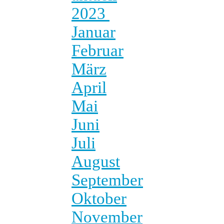
2023
Januar
Februar
März
April
Mai
Juni
Juli
August
September
Oktober
November