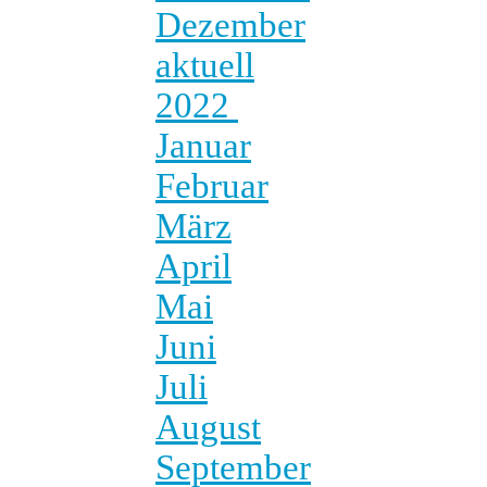
Dezember
aktuell
2022
Januar
Februar
März
April
Mai
Juni
Juli
August
September