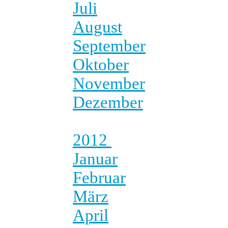
Juli
August
September
Oktober
November
Dezember
2012
Januar
Februar
März
April