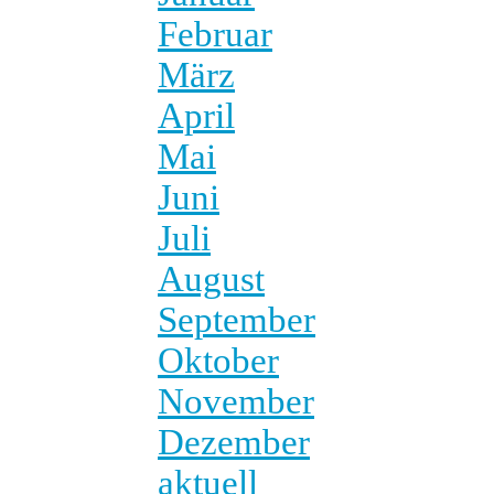
Februar
März
April
Mai
Juni
Juli
August
September
Oktober
November
Dezember
aktuell