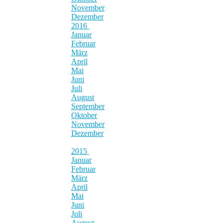
November
Dezember
2016
Januar
Februar
März
April
Mai
Juni
Juli
August
September
Oktober
November
Dezember
2015
Januar
Februar
März
April
Mai
Juni
Juli
August