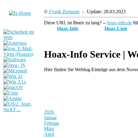
©
Frank Ziemann
– Update: 28.03.2023
Diese URL ist Ihnen zu lang? --
hoax-info.de
füh
Hoax-Info
Hoax-Liste
Hoax-Info Service |
We
Hier finden Sie Weblog-Einträge aus dem Nov
2026
Januar
Februar
März
April