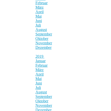
Februar
März
April
Mai
Juni
Juli
August
September
Oktober
November
Dezember
2019
Januar
Februar
März
April
Mai
Juni
Juli
August
September
Oktober
November
Dezember