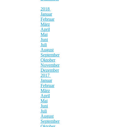
2018
Januar
Februar
März
April
Mai
Juni
Juli
August
September
Oktober
November
Dezember
2017
Januar
Februar
März
April
Mai
Juni
Juli
August
September
Oktober