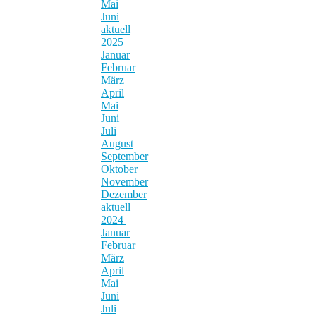
Mai
Juni
aktuell
2025
Januar
Februar
März
April
Mai
Juni
Juli
August
September
Oktober
November
Dezember
aktuell
2024
Januar
Februar
März
April
Mai
Juni
Juli