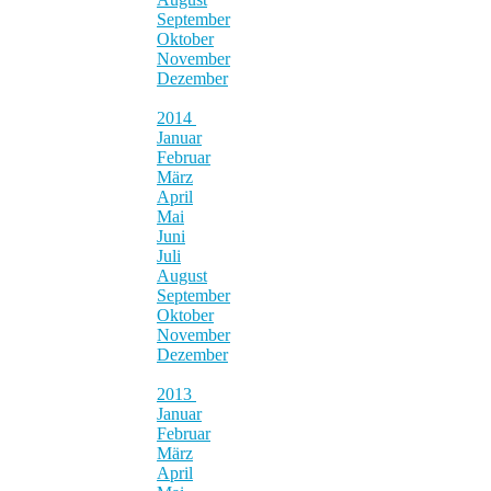
September
Oktober
November
Dezember
2014
Januar
Februar
März
April
Mai
Juni
Juli
August
September
Oktober
November
Dezember
2013
Januar
Februar
März
April