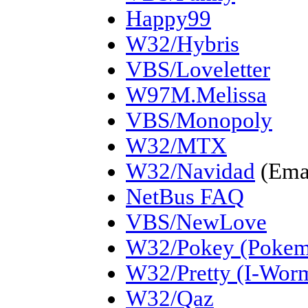
Happy99
W32/Hybris
VBS/Loveletter
W97M.Melissa
VBS/Monopoly
W32/MTX
W32/Navidad
(Ema
NetBus FAQ
VBS/NewLove
W32/Pokey (Poke
W32/Pretty (I-Worm
W32/Qaz