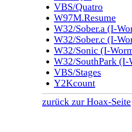
VBS/Quatro
W97M.Resume
W32/Sober.a (I-Wo
W32/Sober.c (I-Wo
W32/Sonic (I-Worm
W32/SouthPark (I-
VBS/Stages
Y2Kcount
zurück zur Hoax-Seite