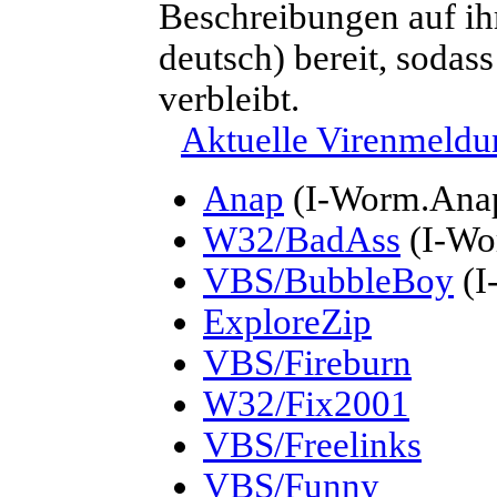
Beschreibungen auf ih
deutsch) bereit, sodass
verbleibt.
Aktuelle Virenmeld
Anap
(I-Worm.Ana
W32/BadAss
(I-Wo
VBS/BubbleBoy
(I
ExploreZip
VBS/Fireburn
W32/Fix2001
VBS/Freelinks
VBS/Funny