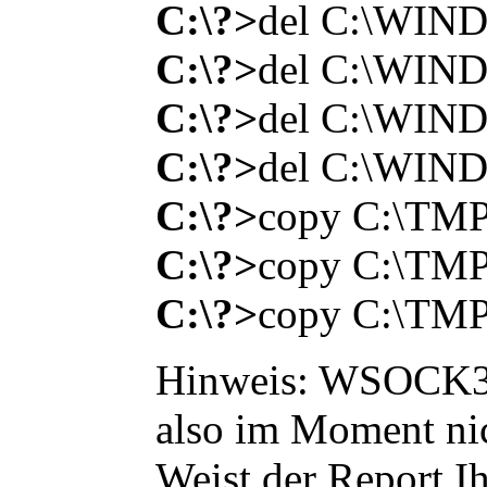
C:\?>
del C:\WI
C:\?>
del C:\WI
C:\?>
del C:\WI
C:\?>
del C:\WI
C:\?>
copy C:\T
C:\?>
copy C:\T
C:\?>
copy C:\T
Hinweis: WSOCK32.
also im Moment ni
Weist der Report Ih