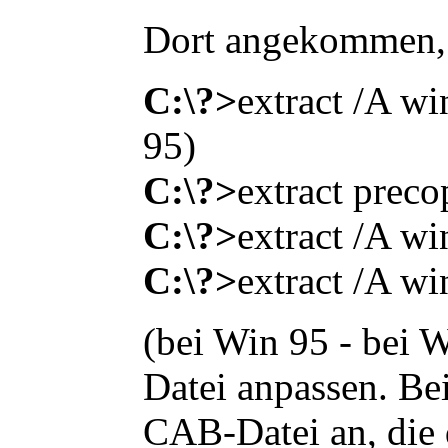
Dort angekommen,
C:\?>
extract /A w
95)
C:\?>
extract prec
C:\?>
extract /A w
C:\?>
extract /A wi
(bei Win 95 - bei
Datei anpassen. Be
CAB-Datei an, die 