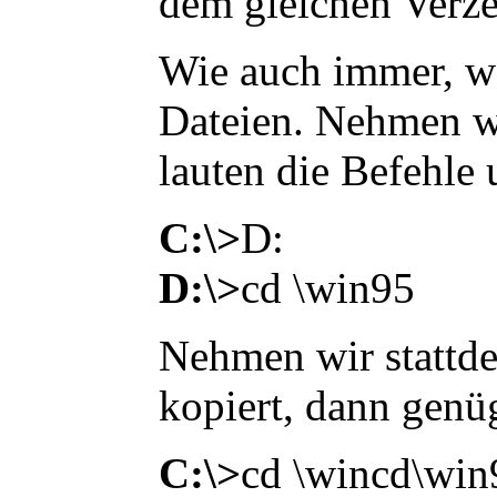
dem gleichen Verze
Wie auch immer, we
Dateien. Nehmen wi
lauten die Befehle 
C:\>
D:
D:\>
cd \win95
Nehmen wir stattde
kopiert, dann genü
C:\>
cd \wincd\win