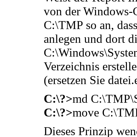
von der Windows-CD
C:\TMP so an, das
anlegen und dort d
C:\Windows\Syste
Verzeichnis erstelle
(ersetzen Sie
datei.
C:\?>
md C:\TMP
C:\?>
move C:\TM
Dieses Prinzip wend