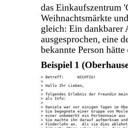
das Einkaufszentrum '
Weihnachtsmärkte und 
gleich: Ein dankbarer
ausgesprochen, eine d
bekannte Person hätte e
Beispiel 1 (Oberhaus
> Betreff:	WICHTIG!

> 

> Hallo Ihr Lieben,

> 

> folgendes Erlebnis der Freundin mein
> als Info:

> 

> Daniela war vor einigen Tagen im Obe
> Sie begegnete einer Gruppe von Mosle
> einer unbemerkt ein Portmonnaie aus 
> Sie machte ihn darauf aufmerksam und
> Finderlohn an.  Als sie dies ablehnt