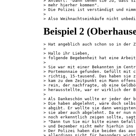
> Antwort: "Dann sehen sie zu, dass Si
> mehr hierher kommen".

> Die Polizei ist verständigt und nimm
> 

> Also Weihnachtseinkäufe nicht unbedi
Beispiel 2 (Oberhaus
> Hat angeblich auch schon so in der Z
>

> Hallo ihr Lieben,

> folgende Begebenheit hat eine Arbeit
>

> Sie war mit einer Bekannten im Centr
> Portemonnaie gefunden. Gefüllt mit c
> richtig, 15-tausend. Das haben sie z
> kam zu dem Zeitpunkt ein Mann offens
> rein, der nachfragte, ob eine Geldbö
> herausstellte, war er wirklich der B
>

> Als Dankeschön wollte er jeder der b
> Die haben abgelehnt, wäre doch selbs
> abgibt. Er wollte sie dann wenigsten
> sie aber auch abgelehnt. Da er nun n
> noch erkenntlich zeigen sollte, sagte
> "Dann tun Sie mir bitte einen Gefall
> und Dezember nicht mehr hierhin ins 
> Der Polizei haben die beiden das auc
> allerdings nicht für besonders wicht