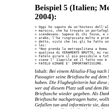
Beispiel 5 (Italien; 
2004):
> Oggi ho saputo da un'hostess dell'al
> marocco, che ha trovato un portafogl
> scendevano. Sapeva di chi fosse, e c
> arabo, l'ha ringraziata molto e prim
> detto, visto che lei gli ha fatto un
> lei: 

> "Non prenda la metropolitana a Roma 
> qualcosa di VERAMENTE BRUTTO, mi rac
> Fatelo girare il più possibile a tut
> viene l' 11aprile ed il fatto non è 
> FATELO GIRARE E' IMPORTANTISSIMO.
Inhalt:
Bei einem Alitalia-Flug nach 
Passagier seine Brieftasche auf dem 
haben. Die Flugbegleiterin hat diese
wer auf diesem Platz saß und dem Her
Brieftasche wieder gegeben. Als Dank
Brieftasche nachgetragen hatte, wollt
Gefallen tun und informierte sie, dass