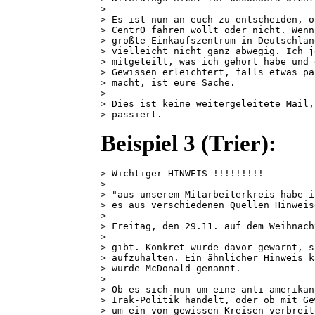
>

> Es ist nun an euch zu entscheiden, o
> CentrO fahren wollt oder nicht. Wenn
> größte Einkaufszentrum in Deutschlan
> vielleicht nicht ganz abwegig. Ich j
> mitgeteilt, was ich gehört habe und 
> Gewissen erleichtert, falls etwas pa
> macht, ist eure Sache.

>

> Dies ist keine weitergeleitete Mail,
> passiert.
Beispiel 3 (Trier):
> Wichtiger HINWEIS !!!!!!!!!

> 

> "aus unserem Mitarbeiterkreis habe i
> es aus verschiedenen Quellen Hinweis
> 

> Freitag, den 29.11. auf dem Weihnach
> 

> gibt. Konkret wurde davor gewarnt, s
> aufzuhalten. Ein ähnlicher Hinweis k
> wurde McDonald genannt.

> 

> Ob es sich nun um eine anti-amerikan
> Irak-Politik handelt, oder ob mit Ge
> um ein von gewissen Kreisen verbreit