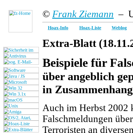
©
Frank Ziemann
– U
Hoax-Info
Hoax-Liste
Weblog
Extra-Blatt
(18.11.
Beispiele für Fa
über angeblich ge
in Zusammenhang 
A
uch im Herbst 2002 k
Falschmeldungen über
Terroristen an diverse