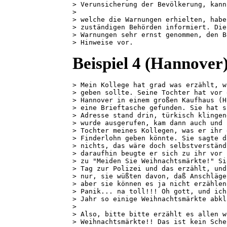
> Verunsicherung der Bevölkerung, kann
> 

> welche die Warnungen erhielten, habe
> zuständigen Behörden informiert. Die
> Warnungen sehr ernst genommen, den B
> Hinweise vor.
Beispiel 4 (Hannover)
> Mein Kollege hat grad was erzählt, w
> geben sollte. Seine Tochter hat vor 
> Hannover in einem großen Kaufhaus (H
> eine Brieftasche gefunden. Sie hat s
> Adresse stand drin, türkisch klingen
> wurde ausgerufen, kam dann auch und 
> Tochter meines Kollegen, was er ihr 
> Finderlohn geben könnte. Sie sagte d
> nichts, das wäre doch selbstverständ
> daraufhin beugte er sich zu ihr vor 
> zu "Meiden Sie Weihnachtsmärkte!" Si
> Tag zur Polizei und das erzählt, und
> nur, sie wüßten davon, daß Anschläge
> aber sie können es ja nicht erzählen
> Panik... na toll!!! Oh gott, und ich
> Jahr so einige Weihnachtsmärkte abkl
> 

> Also, bitte bitte erzählt es allen w
> Weihnachtsmärkte!! Das ist kein Sche