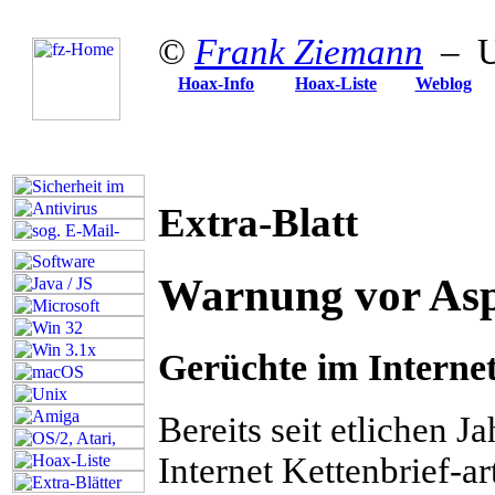
©
Frank Ziemann
– Up
Hoax-Info
Hoax-Liste
Weblog
Extra-Blatt
Warnung vor As
Gerüchte im Internet
B
ereits seit etlichen J
Internet Kettenbrief-a