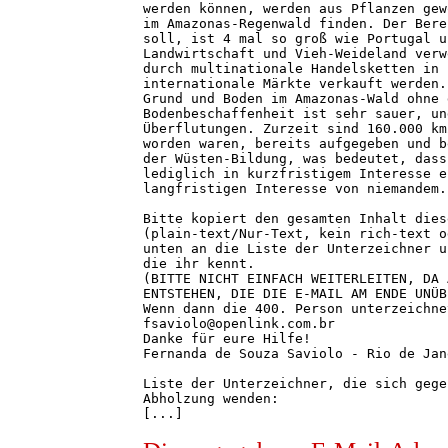
werden können, werden aus Pflanzen gew
im Amazonas-Regenwald finden. Der Bere
soll, ist 4 mal so groß wie Portugal u
Landwirtschaft und Vieh-Weideland verw
durch multinationale Handelsketten in 
internationale Märkte verkauft werden.
Grund und Boden im Amazonas-Wald ohne 
Bodenbeschaffenheit ist sehr sauer, un
Überflutungen. Zurzeit sind 160.000 km
worden waren, bereits aufgegeben und b
der Wüsten-Bildung, was bedeutet, dass
lediglich in kurzfristigem Interesse e
langfristigen Interesse von niemandem.

Bitte kopiert den gesamten Inhalt dies
(plain-text/Nur-Text, kein rich-text o
unten an die Liste der Unterzeichner u
die ihr kennt.

(BITTE NICHT EINFACH WEITERLEITEN, DA 
ENTSTEHEN, DIE DIE E-MAIL AM ENDE UNÜB
Wenn dann die 400. Person unterzeichne
fsaviolo@openlink.com.br

Danke für eure Hilfe!

Fernanda de Souza Saviolo - Rio de Jane
Liste der Unterzeichner, die sich gege
Abholzung wenden:

[...]