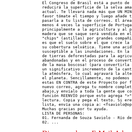
El Congreso de Brasil está a punto de 
reducirá la superficie de la selva ama
actual. Te llevará nada más que UN MIN
favor tómate el tiempo y luego añade t
pasarla a tu lista de correos. El área
menos 4 veces la superficie de Portuga
principalmente a la agricultura y al p
madera que se saque será vendida en el
"chips" (astillas) por grandes compañí
es que el suelo sobre el que crece la 
su cobertura selvática. Tiene una acid
susceptible a las inundaciones. En la 
de tierras deforestadas para la agricu
abandonadas y en el proceso de convert
de la masa boscosa! (para convertirla 
un significativo incremento de la cant
la atmósfera, lo cual agravará la alte
el planeta. Sencillamente, no podemos 
estas EN CONTRA de este Proyecto por f
nuevo correo, agrega tu nombre complet
abajo,y envíalo a toda la gente que co
función REENVÍO porque esto agrega ">"
lectura. Copia y pega el texto. Si ere
lista, envía una copia a: <fsaviolo@op
Muchas gracias por tu ayuda.

LISTA DE PERSONAS:

01. Fernanda de Souza Saviolo - Río de
02. ...