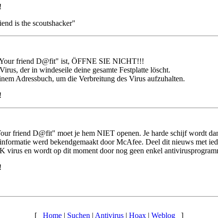
!
iend is the scoutshacker"
 "Your friend D@fit" ist, ÖFFNE SIE NICHT!!!
Virus, der in windeseile deine gesamte Festplatte löscht.
deinem Adressbuch, um die Verbreitung des Virus aufzuhalten.
!
Your friend D@fit" moet je hem NIET openen. Je harde schijf wordt dan
 informatie werd bekendgemaakt door McAfee. Deel dit nieuws met ieder
virus en wordt op dit moment door nog geen enkel antivirusprogramm
!
[
Home
|
Suchen
|
Antivirus
|
Hoax
|
Weblog
]