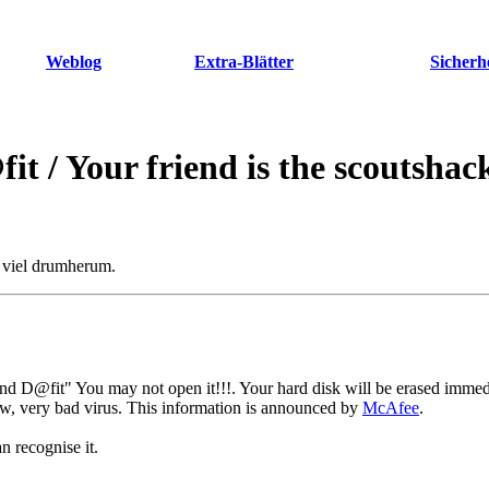
Weblog
Extra-Blätter
Sicherh
t / Your friend is the scoutshac
e viel drumherum.
iend D@fit" You may not open it!!!. Your hard disk will be erased immed
new, very bad virus. This information is announced by
McAfee
.
n recognise it.