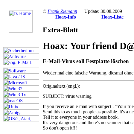
©
Frank Ziemann
– Update: 30.08.2009
Hoax-Info
Hoax-Liste
Extra-Blatt
Hoax: Your friend D@fi
E-Mail-Virus soll Festplatte löschen
W
ieder mal eine falsche Warnung, diesmal ohn
Originaltext (engl.):
SUBJECT: virus warning
If you receive an e-mail with subject : "Your fr
Send this to as much people as possible. It's a 
Tell it to everyone in your address book.
It's very dangerous and there's no scanner that ca
So don't open it!!!