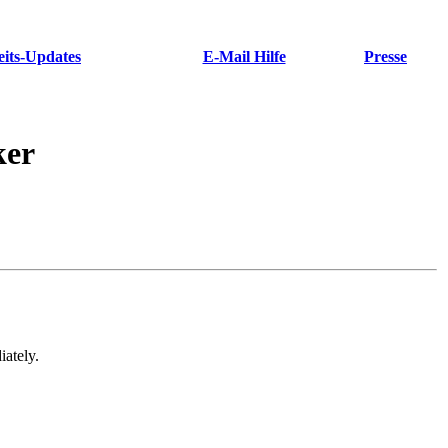
eits-Updates
E-Mail Hilfe
Presse
ker
iately.