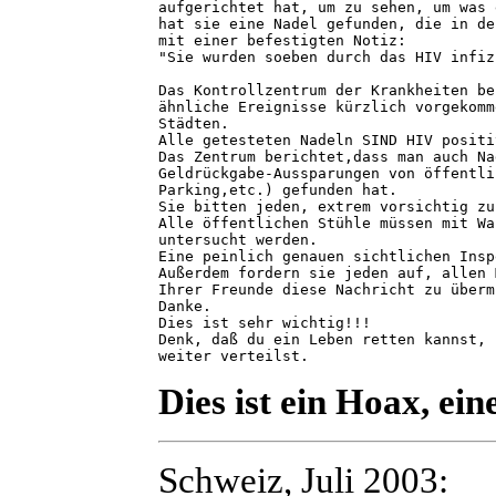
aufgerichtet hat, um zu sehen, um was 
hat sie eine Nadel gefunden, die in de
mit einer befestigten Notiz:

"Sie wurden soeben durch das HIV infizi
Das Kontrollzentrum der Krankheiten be
ähnliche Ereignisse kürzlich vorgekomm
Städten.

Alle getesteten Nadeln SIND HIV positiv
Das Zentrum berichtet,dass man auch Na
Geldrückgabe-Aussparungen von öffentli
Parking,etc.) gefunden hat.

Sie bitten jeden, extrem vorsichtig zu
Alle öffentlichen Stühle müssen mit Wa
untersucht werden.

Eine peinlich genauen sichtlichen Insp
Außerdem fordern sie jeden auf, allen 
Ihrer Freunde diese Nachricht zu überm
Danke.

Dies ist sehr wichtig!!!

Denk, daß du ein Leben retten kannst, 
weiter verteilst.
Dies ist ein Hoax, ei
Schweiz, Juli 2003: