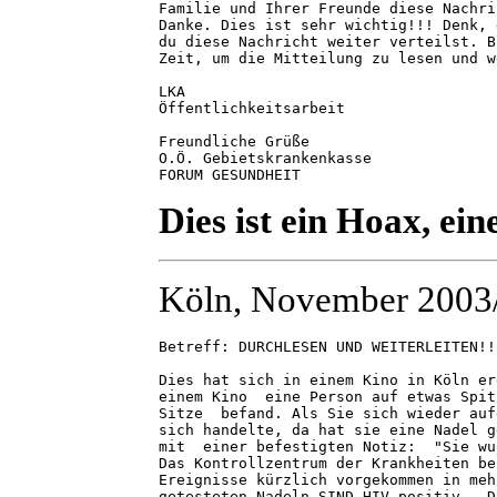
Familie und Ihrer Freunde diese Nachri
Danke. Dies ist sehr wichtig!!! Denk, 
du diese Nachricht weiter verteilst. B
Zeit, um die Mitteilung zu lesen und w
LKA

Öffentlichkeitsarbeit

Freundliche Grüße

O.Ö. Gebietskrankenkasse

FORUM GESUNDHEIT
Dies ist ein Hoax, ei
Köln, November 2003
Betreff: DURCHLESEN UND WEITERLEITEN!!!
Dies hat sich in einem Kino in Köln er
einem Kino  eine Person auf etwas Spit
Sitze  befand. Als Sie sich wieder auf
sich handelte, da hat sie eine Nadel g
mit  einer befestigten Notiz:  "Sie wu
Das Kontrollzentrum der Krankheiten be
Ereignisse kürzlich vorgekommen in meh
getesteten Nadeln SIND HIV positiv.  D