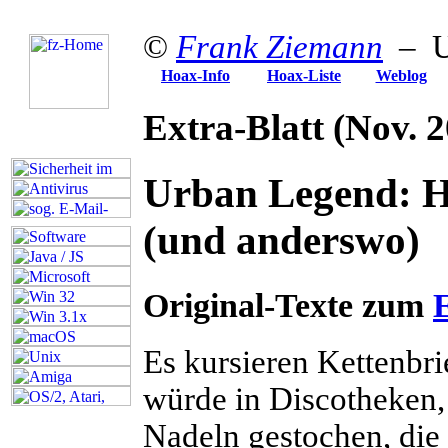
©
Frank Ziemann
– U
Hoax-Info
Hoax-Liste
Weblog
Extra-Blatt
(Nov. 
Urban Legend: HI
(und anderswo)
Original-Texte zum
E
E
s kursieren Kettenbr
würde in Discotheken,
Nadeln gestochen, die