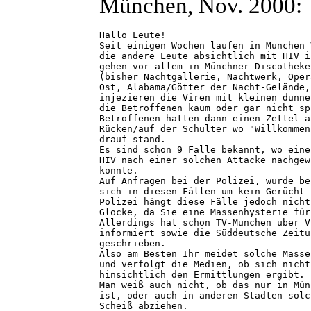
München, Nov. 2000:
Hallo Leute!

Seit einigen Wochen laufen in München 
die andere Leute absichtlich mit HIV i
gehen vor allem in Münchner Discotheke
(bisher Nachtgallerie, Nachtwerk, Oper
Ost, Alabama/Götter der Nacht-Gelände,
injezieren die Viren mit kleinen dünne
die Betroffenen kaum oder gar nicht sp
Betroffenen hatten dann einen Zettel a
Rücken/auf der Schulter wo "Willkommen
drauf stand.

Es sind schon 9 Fälle bekannt, wo eine
HIV nach einer solchen Attacke nachgew
konnte.

Auf Anfragen bei der Polizei, wurde be
sich in diesen Fällen um kein Gerücht 
Polizei hängt diese Fälle jedoch nicht
Glocke, da Sie eine Massenhysterie für
Allerdings hat schon TV-München über V
informiert sowie die Süddeutsche Zeitu
geschrieben.

Also am Besten Ihr meidet solche Masse
und verfolgt die Medien, ob sich nicht
hinsichtlich den Ermittlungen ergibt.

Man weiß auch nicht, ob das nur in Mün
ist, oder auch in anderen Städten solc
Scheiß abziehen.
