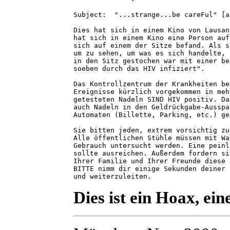
Subject:  "...strange...be careFul" 
[a
Dies hat sich in einem Kino von Lausan
hat sich in einem Kino eine Person auf
sich auf einem der Sitze befand. Als s
um zu sehen, um was es sich handelte, 
in den Sitz gestochen war mit einer be
soeben durch das HIV infiziert".

Das Kontrollzentrum der Krankheiten be
Ereignisse kürzlich vorgekommen in meh
getesteten Nadeln SIND HIV positiv. Da
auch Nadeln in den Geldrückgabe-Ausspa
Automaten (Billette, Parking, etc.) ge
Sie bitten jeden, extrem vorsichtig zu
Alle öffentlichen Stühle müssen mit Wa
Gebrauch untersucht werden. Eine peinl
sollte ausreichen. Außerdem fordern si
Ihrer Familie und Ihrer Freunde diese 
BITTE nimm dir einige Sekunden deiner 
und weiterzuleiten.
Dies ist ein Hoax, ei