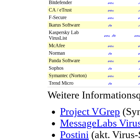
Bitdefender
CA / eTrust
F-Secure
Ikarus Software
Kaspersky Lab
VirusList
McAfee
Norman
Panda Software
Sophos
Symantec (Norton)
Trend Micro
Weitere Informationsq
Project VGrep
(Syn
MessageLabs Viru
Postini
(akt. Virus-