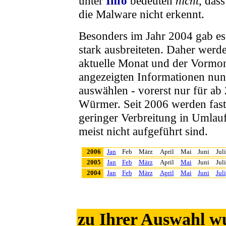
unter
Info
bedeuten
nicht
, das
die Malware nicht erkennt.
Besonders im Jahr 2004 gab es
stark ausbreiteten. Daher werd
aktuelle Monat und der Vormon
angezeigten Informationen nu
auswählen
- vorerst nur für ab
Würmer. Seit 2006 werden fast
geringer Verbreitung in Umlauf
meist nicht aufgeführt sind.
2006
Jan
Feb
März
April
Mai
Juni
Juli
2005
Jan
Feb
März
April
Mai
Juni
Juli
2004
Jan
Feb
März
April
Mai
Juni
Juli
zu Ihrer Auswahl w