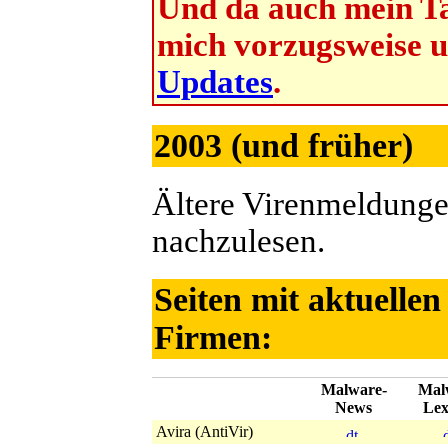
Und da auch mein Ta
mich vorzugsweise 
Updates
.
2003 (und früher)
Ältere Virenmeldunge
nachzulesen.
Seiten mit aktuelle
Firmen:
Malware-
Mal
News
Lex
Avira (AntiVir)