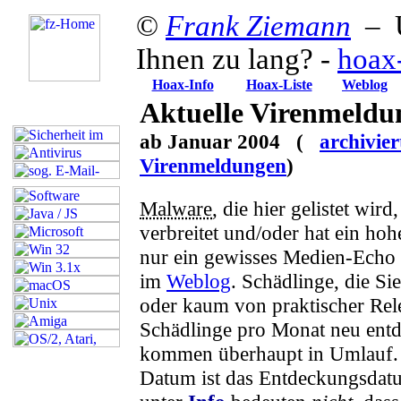
©
Frank Ziemann
– U
Ihnen zu lang? -
hoax
Hoax-Info
Hoax-Liste
Weblog
Aktuelle Virenmeldu
ab Januar 2004 (
archivier
Virenmeldungen
)
Malware
, die hier gelistet wird
verbreitet und/oder hat ein hoh
nur ein gewisses Medien-Echo e
im
Weblog
. Schädlinge, die Sie
oder kaum von praktischer Rel
Schädlinge pro Monat neu entd
kommen überhaupt in Umlauf.
Datum ist das Entdeckungsdat