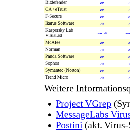
Bitdefender
CA / eTrust
F-Secure
Ikarus Software
Kaspersky Lab
VirusList
McAfee
Norman
Panda Software
Sophos
Symantec (Norton)
Trend Micro
Weitere Informationsq
Project VGrep
(Syn
MessageLabs Viru
Postini
(akt. Virus-