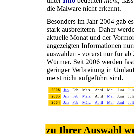
unter
Info
bedeuten
nicht
, das
die Malware nicht erkennt.
Besonders im Jahr 2004 gab es
stark ausbreiteten. Daher werd
aktuelle Monat und der Vormon
angezeigten Informationen nu
auswählen
- vorerst nur für ab
Würmer. Seit 2006 werden fast
geringer Verbreitung in Umlauf
meist nicht aufgeführt sind.
2006
Jan
Feb
März
April
Mai
Juni
Juli
2005
Jan
Feb
März
April
Mai
Juni
Juli
2004
Jan
Feb
März
April
Mai
Juni
Juli
zu Ihrer Auswahl w