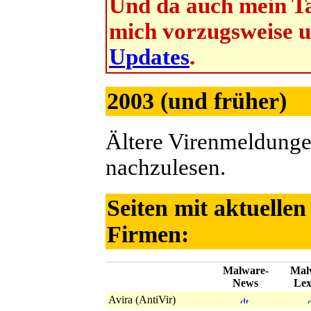
Und da auch mein Ta
mich vorzugsweise 
Updates
.
2003 (und früher)
Ältere Virenmeldunge
nachzulesen.
Seiten mit aktuelle
Firmen:
Malware-
Mal
News
Lex
Avira (AntiVir)