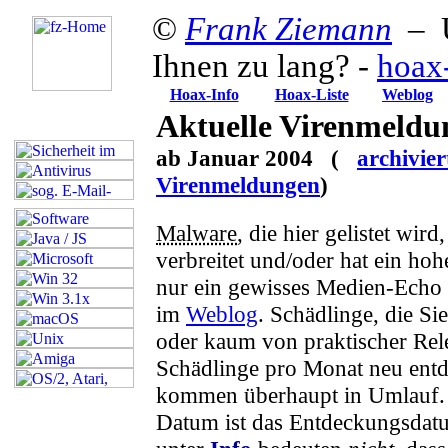
©
Frank Ziemann
– U
Ihnen zu lang? -
hoax
Hoax-Info
Hoax-Liste
Weblog
Aktuelle Virenmeldu
ab Januar 2004 (
archivier
Virenmeldungen
)
Malware
, die hier gelistet wird
verbreitet und/oder hat ein hoh
nur ein gewisses Medien-Echo e
im
Weblog
. Schädlinge, die Sie
oder kaum von praktischer Rel
Schädlinge pro Monat neu entd
kommen überhaupt in Umlauf.
Datum ist das Entdeckungsdat