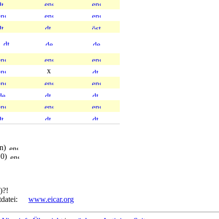
x
en)
10)
)?!
tdatei:
www.eicar.org