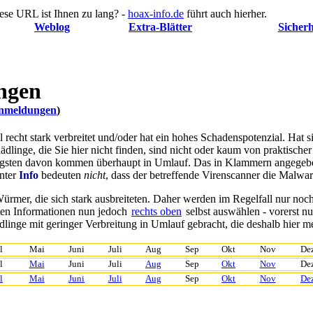
ese URL ist Ihnen zu lang? -
hoax-info.de
führt auch hierher.
Weblog
Extra-Blätter
Sicherh
ngen
renmeldungen
)
nell recht stark verbreitet und/oder hat ein hohes Schadenspotenzial. Ha
hädlinge, die Sie hier nicht finden, sind nicht oder kaum von praktisch
nigsten davon kommen überhaupt in Umlauf. Das in Klammern angegeb
nter
Info
bedeuten
nicht
, dass der betreffende Virenscanner die Malwar
ürmer, die sich stark ausbreiteten. Daher werden im Regelfall nur noc
ten Informationen nun jedoch
rechts oben
selbst auswählen
- vorerst n
inge mit geringer Verbreitung in Umlauf gebracht, die deshalb hier mei
l
Mai
Juni
Juli
Aug
Sep
Okt
Nov
De
l
Mai
Juni
Juli
Aug
Sep
Okt
Nov
De
l
Mai
Juni
Juli
Aug
Sep
Okt
Nov
De