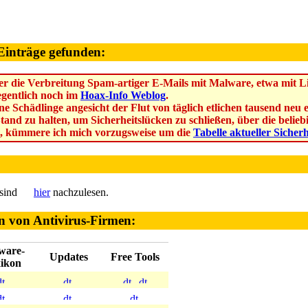
Einträge gefunden:
r die Verbreitung Spam-artiger E-Mails mit Malware, etwa mit Lin
legentlich noch im
Hoax-Info Weblog
.
ne Schädlinge angesicht der Flut von täglich etlichen tausend ne
Stand zu halten, um Sicherheitslücken zu schließen, über die beli
, kümmere ich mich vorzugsweise um die
Tabelle aktueller Sicher
 sind
hier
nachzulesen.
n von Antivirus-Firmen:
ware-
Updates
Free Tools
ikon