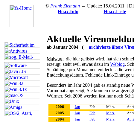
©
Frank Ziemann
– Update: 15.04.2011
| Di
Hoax-Info
Hoax-Liste
Aktuelle Virenmeldu
ab Januar 2004 (
archivierte ältere Vi
Malware
, die hier gelistet wird, hat sich sch
erzeugt, steht evtl. etwas dazu im
Weblog
. Sc
Schädlinge pro Monat neu entdeckt - die we
Entdeckungsdatum. Fehlende Link-Einträge u
Besonders im Jahr 2004 gab es ständig neue W
Vormonat angezeigt,
Sie können die angezeig
Würmer. Seit 2006 werden fast nur noch Schädl
2006
Jan
Feb
März
Apri
2005
Jan
Feb
März
Apri
2004
Jan
Feb
März
Apri