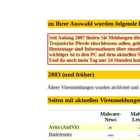
zu Ihrer Auswahl wurden folgende 
Seit Anfang 2007 finden Sie Meldungen übe
Trojanische Pferde einschleusen sollen, ge
Heutzutage sind Informationen über einzel
wichtiger ist es den PC auf dem aktuellen 
Und da auch mein Tag nur 24 Stunden hat
2003 (und früher)
Ältere Virenmeldungen wurden archiviert und
Seiten mit aktuellen Virenmeldunge
Malware-
Mal
News
Lex
Avira (AntiVir)
Bitdefender