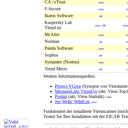
CA / eTrust
F-Secure
Ikarus Software
Kaspersky Lab
VirusList
McAfee
Norman
Panda Software
Sophos
Symantec (Norton)
Trend Micro
Weitere Informationsquellen:
Project VGrep
(Synopse von Virusnam
MessageLabs VirusEye
(akt. Virus-Top
Postini
(akt. Virus-Statistik)
Joe Wells' WildList
Funktioniert der installierte Virenscanner (noch
Testen Sie Ihre Installation mit der EICAR Tes