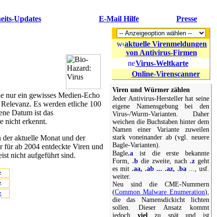
eits-Updates
E-Mail Hilfe
Presse
aktuelle Virenmeldungen
von Antivirus-Firmen
Virus-Weltkarte
Online-Virenscanner
Viren und Würmer zählen
t sie nur ein gewisses Medien-Echo
Jeder Antivirus-Hersteller hat seine
er Relevanz. Es werden etliche 100
eigene Namensgebung bei den
ene Datum ist das
Virus-/Wurm-Varianten. Daher
e nicht erkennt.
weichen die Buchstaben hinter dem
Namen einer Variante zuweilen
stark voneinander ab (vgl. neuere
h der aktuelle Monat und der
Bagle-Varianten).
ur für ab 2004 entdeckte Viren und
Bagle
.a
ist die erste bekannte
st nicht aufgeführt sind.
Form,
.b
die zweite, nach
.z
geht
es mit
.aa, .ab ... .az, .ba
..., usf.
z
weiter.
z
Neu sind die CME-Nummern
(
Common Malware Enumeration
),
z
die das Namensdickicht lichten
sollen. Dieser Ansatz kommt
jedoch
viel
zu spät und ist