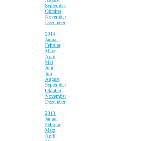
September
Oktober
November
Dezember
2014
Januar
Februar
März
April
Mai
Juni
Juli
August
September
Oktober
November
Dezember
2013
Januar
Februar
März
April