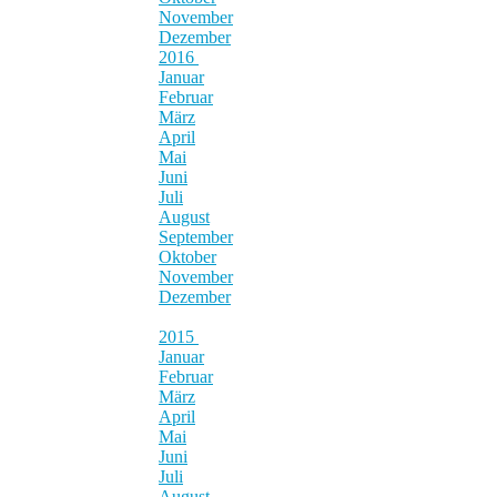
November
Dezember
2016
Januar
Februar
März
April
Mai
Juni
Juli
August
September
Oktober
November
Dezember
2015
Januar
Februar
März
April
Mai
Juni
Juli
August