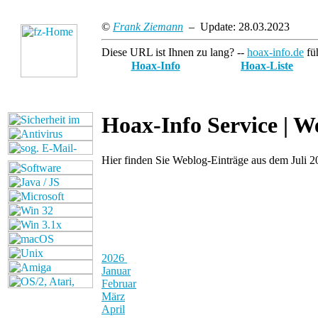
©
Frank Ziemann
– Update: 28.03.2023
Diese URL ist Ihnen zu lang? --
hoax-info.de
füh
Hoax-Info
Hoax-Liste
Hoax-Info Service |
We
Hier finden Sie Weblog-Einträge aus dem Juli 2
2026
Januar
Februar
März
April