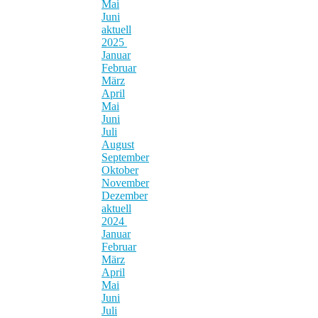
Mai
Juni
aktuell
2025
Januar
Februar
März
April
Mai
Juni
Juli
August
September
Oktober
November
Dezember
aktuell
2024
Januar
Februar
März
April
Mai
Juni
Juli