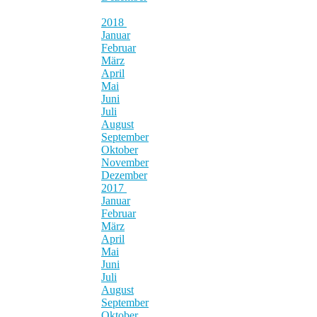
2018
Januar
Februar
März
April
Mai
Juni
Juli
August
September
Oktober
November
Dezember
2017
Januar
Februar
März
April
Mai
Juni
Juli
August
September
Oktober