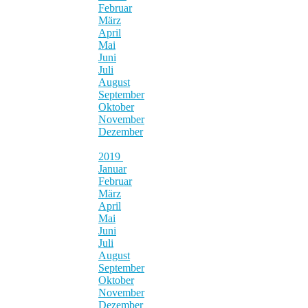
Februar
März
April
Mai
Juni
Juli
August
September
Oktober
November
Dezember
2019
Januar
Februar
März
April
Mai
Juni
Juli
August
September
Oktober
November
Dezember