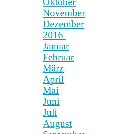
Oktober
November
Dezember
2016
Januar
Februar
März
April
Mai
Juni
Juli
August