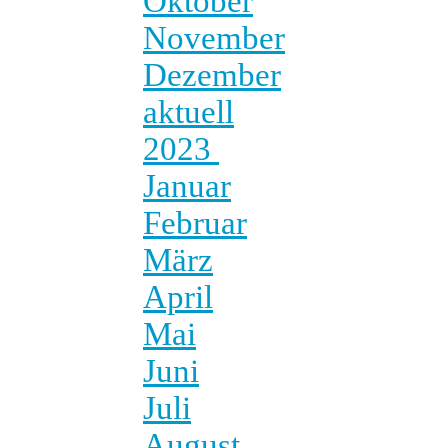
Oktober
November
Dezember
aktuell
2023
Januar
Februar
März
April
Mai
Juni
Juli
August