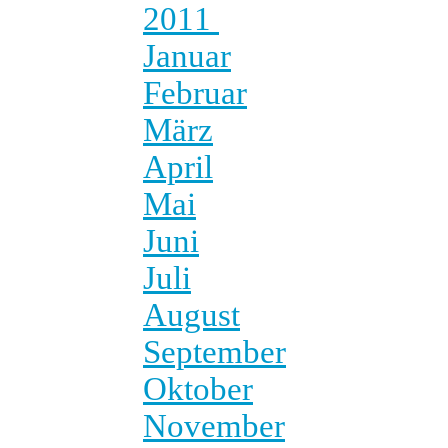
2011
Januar
Februar
März
April
Mai
Juni
Juli
August
September
Oktober
November