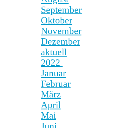
September
Oktober
November
Dezember
aktuell
2022
Januar
Februar
März
April
Mai
Juni