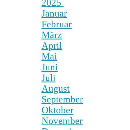
2025
Januar
Februar
März
April
Mai
Juni
Juli
August
September
Oktober
November