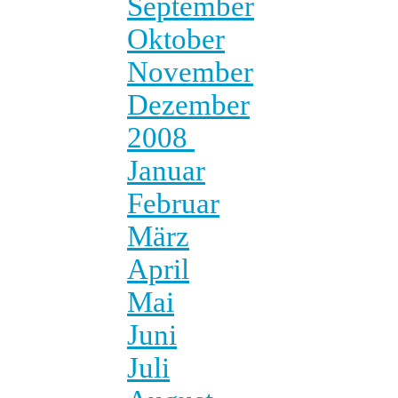
September
Oktober
November
Dezember
2008
Januar
Februar
März
April
Mai
Juni
Juli