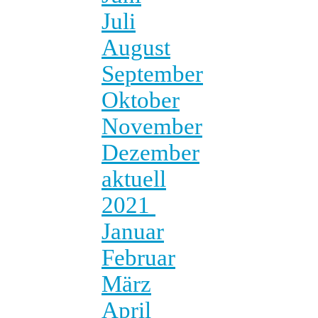
Juli
August
September
Oktober
November
Dezember
aktuell
2021
Januar
Februar
März
April