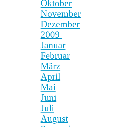
Oktober
November
Dezember
2009
Januar
Februar
März
April
Mai
Juni
Juli
August