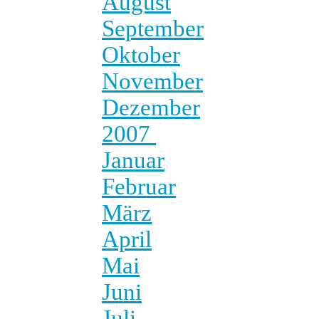
August
September
Oktober
November
Dezember
2007
Januar
Februar
März
April
Mai
Juni
Juli