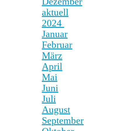
Dezember
aktuell
2024
Januar
Februar
März
April
Mai
Juni
Juli
August
September