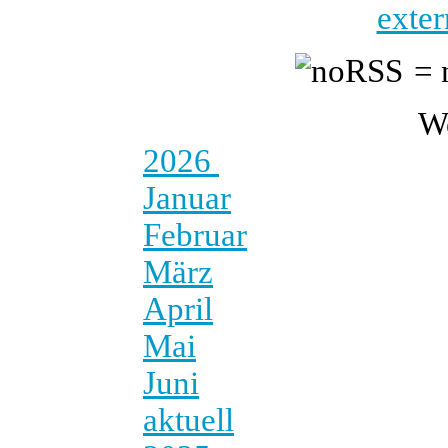
exter
= 
W
2026
Januar
Februar
März
April
Mai
Juni
aktuell