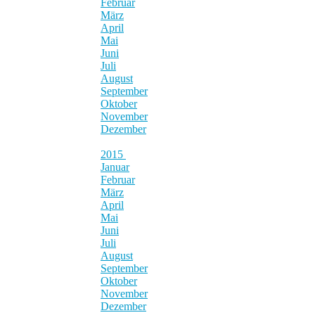
Februar
März
April
Mai
Juni
Juli
August
September
Oktober
November
Dezember
2015
Januar
Februar
März
April
Mai
Juni
Juli
August
September
Oktober
November
Dezember