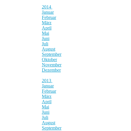
2014
Januar
Februar
März
April
Mai
Juni
Juli
August
September
Oktober
November
Dezember
2013
Januar
Februar
März
April
Mai
Juni
Juli
August
September