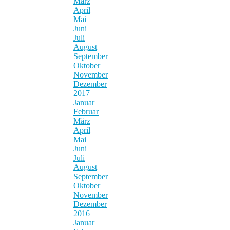
März
April
Mai
Juni
Juli
August
September
Oktober
November
Dezember
2017
Januar
Februar
März
April
Mai
Juni
Juli
August
September
Oktober
November
Dezember
2016
Januar