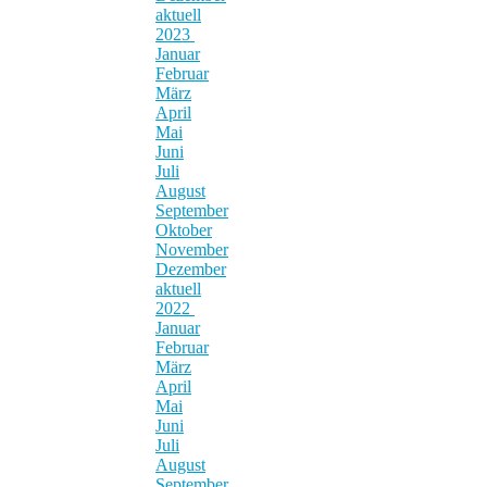
aktuell
2023
Januar
Februar
März
April
Mai
Juni
Juli
August
September
Oktober
November
Dezember
aktuell
2022
Januar
Februar
März
April
Mai
Juni
Juli
August
September