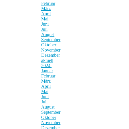
Februar
März
April
Mai
Juni
Juli
August
September
Oktober
November
Dezember
aktuell
2024
Januar
Februar
März
April
Mai
Juni
Juli
August
September
Oktober
November
Dezember