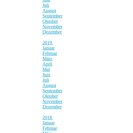
Juli
August
September
Oktober
November
Dezember
2019
Januar
Februar
März
April
Mai
Juni
Juli
August
September
Oktober
November
Dezember
2018
Januar
Februar