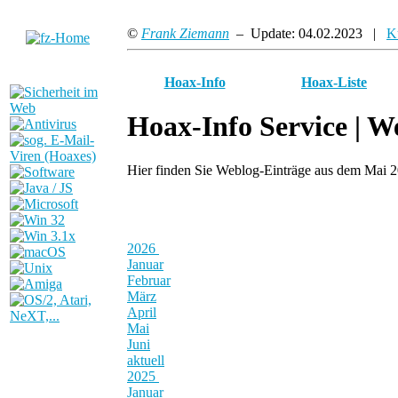
©
Frank Ziemann
– Update: 04.02.2023 |
K
Hoax-Info
Hoax-Liste
Hoax-Info Service |
We
Hier finden Sie Weblog-Einträge aus dem Mai 
2026
Januar
Februar
März
April
Mai
Juni
aktuell
2025
Januar