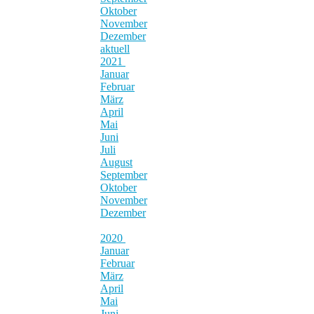
Oktober
November
Dezember
aktuell
2021
Januar
Februar
März
April
Mai
Juni
Juli
August
September
Oktober
November
Dezember
2020
Januar
Februar
März
April
Mai
Juni